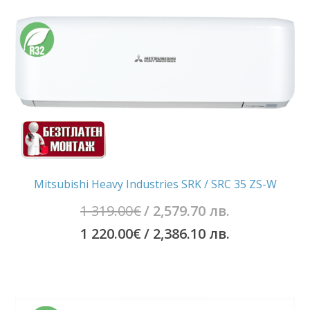
Mitsubishi Heavy Industries SRK / SRC 35 ZS-W
Original
1 319.00
€
/ 2,579.70 лв.
price
Текущата
1 220.00
€
/ 2,386.10 лв.
was:
цена
1
е:
319.00€
1