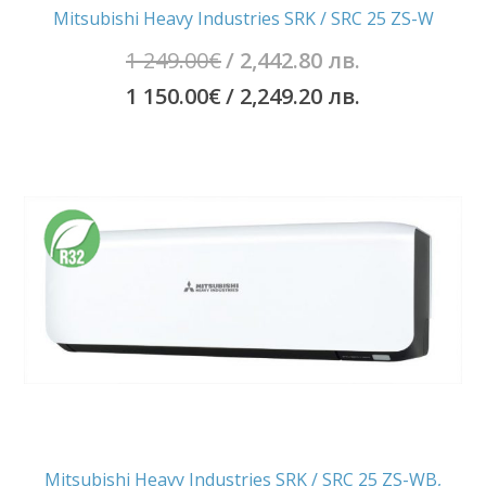
Mitsubishi Heavy Industries SRK / SRC 25 ZS-W
Original
1 249.00
€
/ 2,442.80 лв.
price
Текущата
1 150.00
€
/ 2,249.20 лв.
was:
цена
1
е:
249.00€
1
/
150.00€
2,442.80
/
лв..
2,249.20
лв..
Mitsubishi Heavy Industries SRK / SRC 25 ZS-WB,