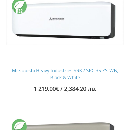
/
220.00€
2,579.70
/
лв..
2,386.10
лв..
Mitsubishi Heavy Industries SRK / SRC 35 ZS-WB,
Black & White
1 219.00
€
/ 2,384.20 лв.