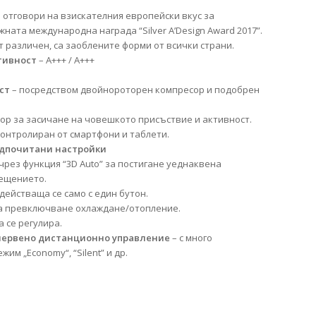
а отговори на взискателния европейски вкус за
ната международна награда “Silver A’Design Award 2017”.
т различен, са заоблените форми от всички страни.
тивност
– А+++ / А+++
ост
– посредством двойнороторен компресор и подобрен
ор за засичане на човешкото присъствие и активност.
контролиран от смартфони и таблети.
едпочитани настройки
чрез функция “3D Auto” за постигане уеднаквена
мещението.
действаща се само с един бутон.
а превключване охлаждане/отопление.
а се регулира.
червено дистанционно управление
– с много
им „Economy“, “Silent” и др.