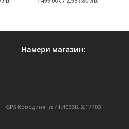
0 лв.
1 499.00
€
/ 2,931.80 лв.
Намери магазин:
GPS Координати: 41.40338, 2.17403