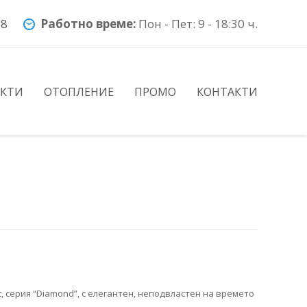
78
Работно време:
Пон - Пет: 9 - 18:30 ч.
УКТИ
ОТОПЛЕНИЕ
ПРОМО
КОНТАКТИ
с, серия “Diamond”, с елегантен, неподвластен на времето