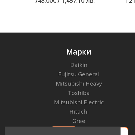
745.00
€
/ 1,457.10 лв.
1 2
Марки
Daikin
Fujitsu General
Mitsubishi Heavy
Toshiba
Mitsubishi Electric
Hitachi
Gree