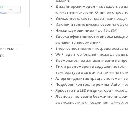
дизайн.
Дизайнерски модел
– създаден, за д
климатични системи. Отличен с престиж
Уникалното
, което прави този продук
Изключително висока сезонна ефек
Ниски шумови нива
– до 19 dB(A)
Висока ефективност и висока мощн
външен топлообменник.
Енергоспестяване
– посредством сенз
система с
Wi-Fi адаптор
(опция) – може да бъде 
nd.
Възможност за запаметяване на пр
Тих и равномерен въздушен поток
– 
температура във всички точки на по
Алерген-деактивираща система
– за
Подобрен контрол в режим “Auto”
– з
Яркостта на LED индикатора
– може д
Лесно за ползване безжично инфра
възможности, вкл. седмичен таймер, реж