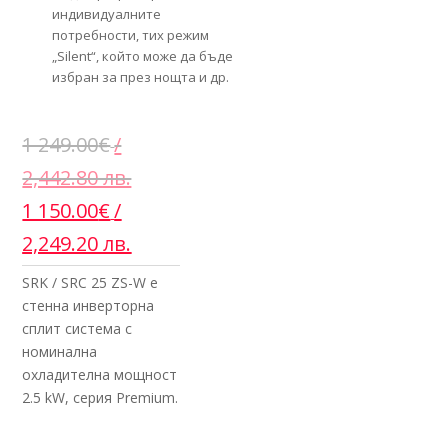
индивидуалните
потребности, тих режим
„Silent“, който може да бъде
избран за през нощта и др.
1 249.00
€
/
2,442.80 лв.
Original
Текущата
1 150.00
€
/
price
цена
2,249.20 лв.
was:
е:
SRK / SRC 25 ZS-W е
1
1
стенна инверторна
сплит система с
249.00€
150.00€
номинална
/
/
охладителна мощност
2.5 kW, серия Premium.
2,442.80
2,249.20
лв..
лв..