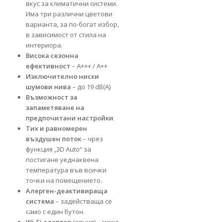
вкус за климатични системи.
Има три различни цветови
варианта, за по-богат избор,
в зависимост от стила на
интериора.
Висока сезонна
ефективност
– A+++ / A++
Изключително ниски
шумови нива
– до 19 dB(A)
Възможност за
запаметяване на
предпочитани настройки
Тих и равномерен
въздушен поток
– чрез
функция „3D Auto“ за
постигане уеднаквена
температура във всички
точки на помещението.
Алерген-деактивираща
система
– задействаща се
само с един бутон.