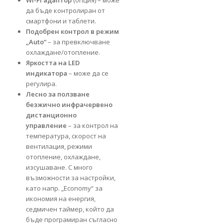
Wi-Fi адаптор
(опция) – може
да бъде контролиран от
смартфони и таблети.
Подобрен контрол в режим
„Auto“
– за превключване
охлаждане/отопление.
Яркостта на LED
индикатора
– може да се
регулира.
Лесно за ползване
безжично инфрачервено
дистанционно
управление
– за контрол на
температура, скорост на
вентилация, режими
отопление, охлаждане,
изсушаване. С много
възможности за настройки,
като напр. „Economy“ за
икономия на енергия,
седмичен таймер, който да
бъде програмиран съгласно