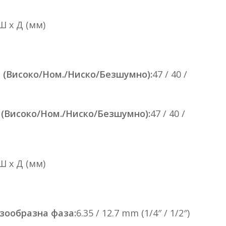
 Ш x Д (мм)
 (Високо/Ном./Ниско/Безшумно):
47 / 40 /
 (Високо/Ном./Ниско/Безшумно):
47 / 40 /
 Ш x Д (мм)
азообразна фаза:
6.35 / 12.7 mm (1/4″ / 1/2″)