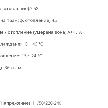
. отопление):
3.58
на трансф. отопление):
4.3
е / отопление (умерена зона):
A++ / A+
хлаждане:
-15 ~ 46 °C
топление:
-15 ~ 24 °C
о:
36 кв. м
/Напрежение) :
1~/50/220-240