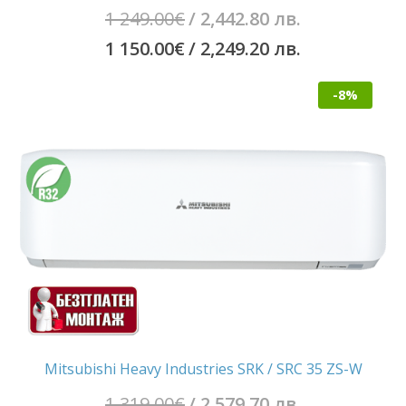
Original
1 249.00
€
/ 2,442.80 лв.
price
Текущата
1 150.00
€
/ 2,249.20 лв.
was:
цена
-8%
1
е:
249.00€
1
/
150.00€
2,442.80
/
лв..
2,249.20
лв..
Mitsubishi Heavy Industries SRK / SRC 35 ZS-W
Original
1 319.00
€
/ 2,579.70 лв.