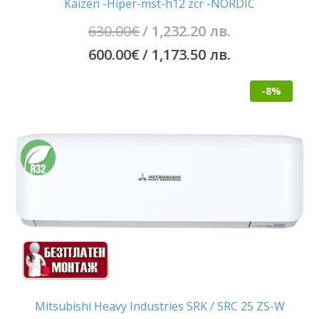
Kaizen -Hiper-mst-h12 zcr -NORDIC
Original
630.00
€
/ 1,232.20 лв.
price
Текущата
600.00
€
/ 1,173.50 лв.
was:
цена
-8%
630.00€
е:
/
600.00€
1,232.20
/
лв..
1,173.50
лв..
Mitsubishi Heavy Industries SRK / SRC 25 ZS-W