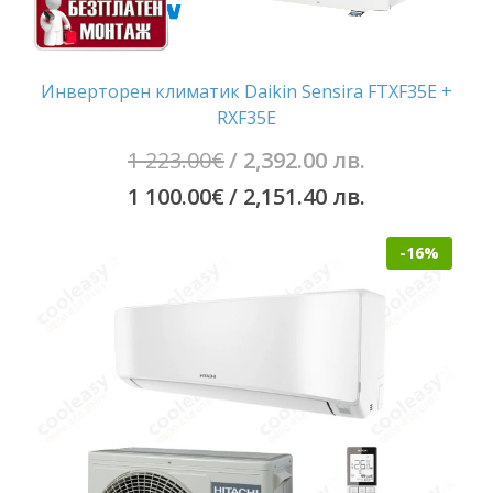
Инверторен климатик Daikin Sensira FTXF35E +
RXF35E
Original
1 223.00
€
/ 2,392.00 лв.
price
Текущата
1 100.00
€
/ 2,151.40 лв.
was:
цена
-16%
1
е:
223.00€
1
/
100.00€
2,392.00
/
лв..
2,151.40
лв..