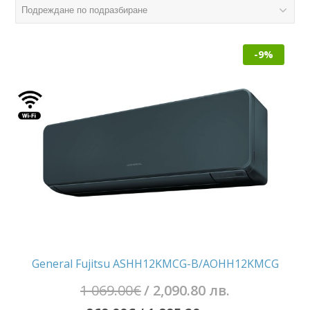
-9%
General Fujitsu ASHH12KMCG-B/AOHH12KMCG
Original
1 069.00
€
/ 2,090.80 лв.