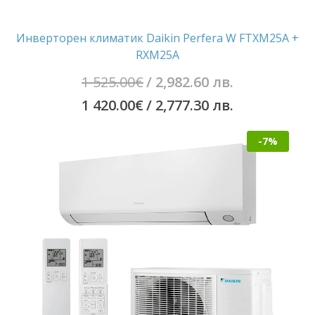
Инверторен климатик Daikin Perfera W FTXM25A +
RXM25A
Original
1 525.00
€
/ 2,982.60 лв.
price
Текущата
1 420.00
€
/ 2,777.30 лв.
was:
цена
-7%
1
е:
525.00€
1
/
420.00€
2,982.60
/
лв..
2,777.30
лв..