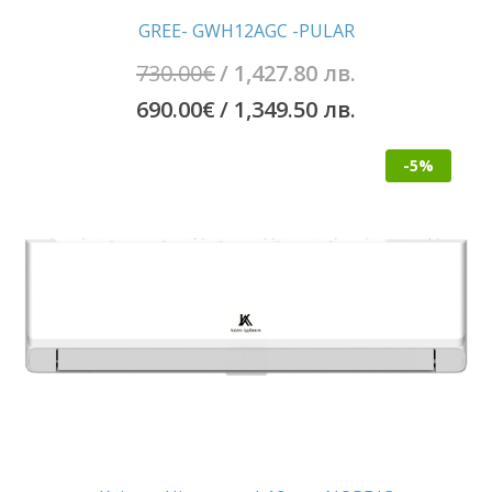
GREE- GWH12AGC -PULAR
Original
730.00
€
/ 1,427.80 лв.
price
Текущата
690.00
€
/ 1,349.50 лв.
was:
цена
-5%
730.00€
е:
/
690.00€
1,427.80
/
лв..
1,349.50
лв..