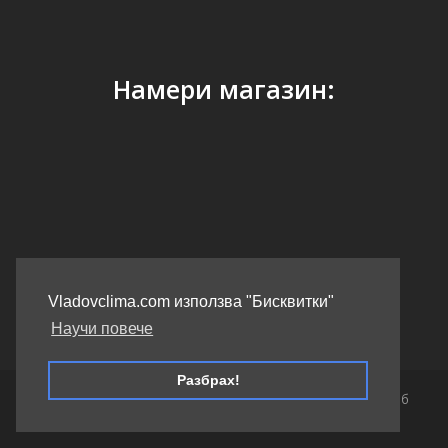
Намери магазин:
GPS Координати: 41.40338, 2.17403
Vladovclima.com използва "Бисквитки"
Научи повече
Разбрах!
Copyright 2026 Vladovclima.com - Всички права запазени. Уеб
дизайн и маркетинг - Weberest.com