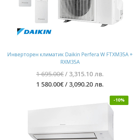
Инверторен климатик Daikin Perfera W FTXM35A +
RXM35A
Original
1 695.00
€
/ 3,315.10 лв.
price
Текущата
1 580.00
€
/ 3,090.20 лв.
was:
цена
-10%
1
е:
695.00€
1
/
580.00€
3,315.10
/