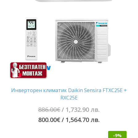
лв..
3,090.20
лв..
Инверторен климатик Daikin Sensira FTXC25E +
RXC25E
Original
886.00
€
/ 1,732.90 лв.
price
Текущата
800.00
€
/ 1,564.70 лв.
was:
цена
-9%