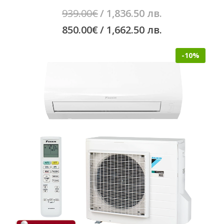
Original
939.00
€
/ 1,836.50 лв.
price
Текущата
850.00
€
/ 1,662.50 лв.
was:
цена
-10%
939.00€
е:
/
850.00€
1,836.50
/
лв..
1,662.50
лв..