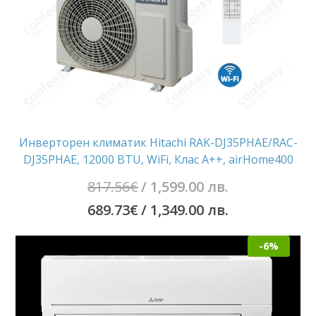
Инверторен климатик Hitachi RAK-DJ35PHAE/RAC-
DJ35PHAE, 12000 BTU, WiFi, Клас А++, airHome400
Original
817.56
€
/ 1,599.00 лв.
price
Текущата
689.73
€
/ 1,349.00 лв.
was:
цена
-6%
817.56€
е:
/
689.73€
1,599.00
/