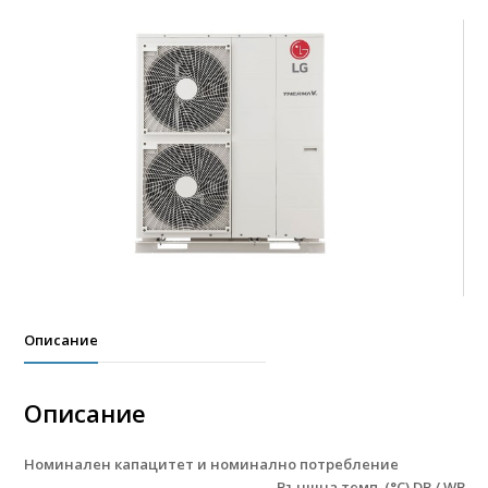
Описание
Описание
Номинален капацитет и номинално потребление
–
–
Външна темп. (°C) DB / WB