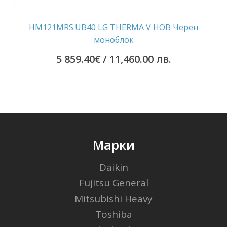
HM121MRS.UB40 LG THERMA V НОВ Черен
моноблок
5 859.40
€
/ 11,460.00 лв.
Марки
Daikin
Fujitsu General
Mitsubishi Heavy
Toshiba