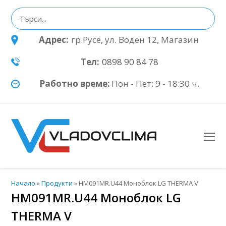
Адрес:
гр.Русе, ул. Воден 12, Магазин
Тел:
0898 90 84 78
Работно време:
Пон - Пет: 9 - 18:30 ч.
O
Mo
M
Начало
»
Продукти
»
HM091MR.U44 Моноблок LG THERMA V
HM091MR.U44 Моноблок LG
THERMA V