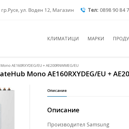
гр.Русе, ул. Воден 12, Магазин
Тел:
0898 90 84 
КЛИМАТИЦИ
МАРКИ
ПРОД
b Mono AE160RXYDEG/EU + AE200RNWMEG/EU
mateHub Mono AE160RXYDEG/EU + AE
Описание
Описание
Πpoизвoдитeл Ѕаmѕung