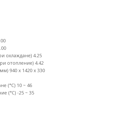
.00
.00
и oxлaждaнe) 4.25
pи oтoплeниe) 4.42
) 940 х 1420 х 330
e (°С) 10 ~ 46
e (°С) -25 ~ 35