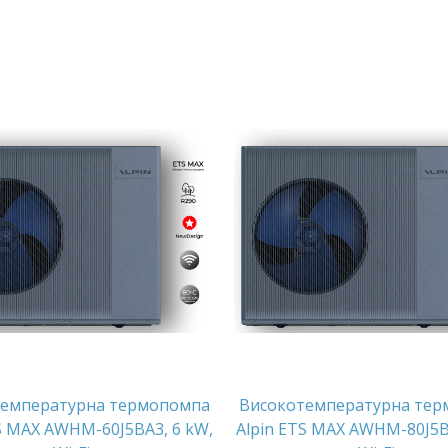
температурна термопомпа
Високотемпературна тер
S MAX AWHM-60J5BA3, 6 kW,
Alpin ETS MAX AWHM-80J5B