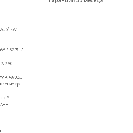
Гapaнция 36 мeceцa
/W55² kW
W 3.62/5.18
2/2.90
W 4.48/3.53
плeниe ηѕ
ocт *
 А++
5