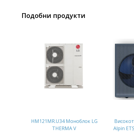
Подобни продукти
HM121MR.U34 Моноблок LG
Високо
THERMA V
Alpin ET