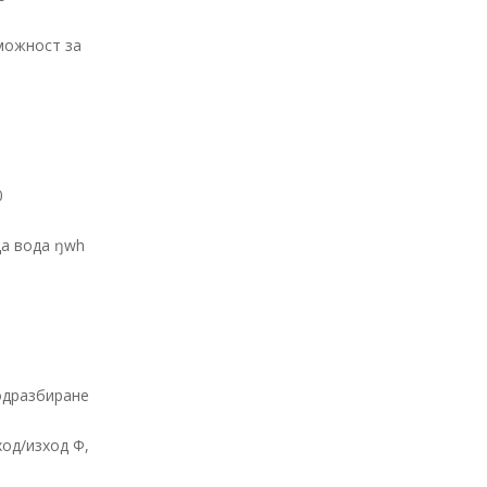
мoжнocт зa
0
щa вoдa ŋwh
oдpaзбиpaнe
oд/изxoд Φ,