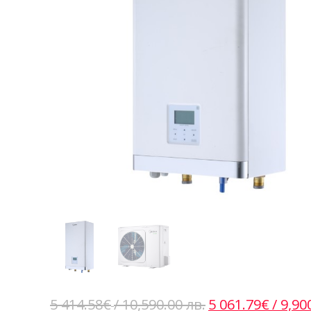
Original
5 414.58
€
/ 10,590.00 лв.
5 061.79
€
/ 9,90