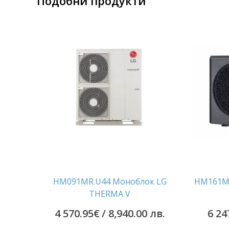
Подобни продукти
HM091MR.U44 Моноблок LG
HM161MR
THERMA V
4 570.95
€
/ 8,940.00 лв.
6 24