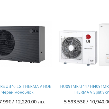
S.UB40 LG THERMA V НОВ
HU091MR.U44 / HN091MR
Черен моноблок
THERMA V Split 9k
7.99
€
/ 12,220.00 лв.
5 593.53
€
/ 10,940.0