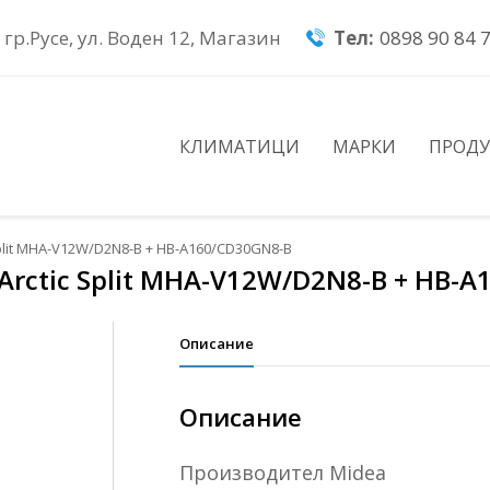
гр.Русе, ул. Воден 12, Магазин
Тел:
0898 90 84 
КЛИМАТИЦИ
МАРКИ
ПРОД
plit MHA-V12W/D2N8-B + HB-A160/CD30GN8-B
rctic Split MHA-V12W/D2N8-B + HB-A
Описание
Описание
Πpoизвoдитeл Міdеа