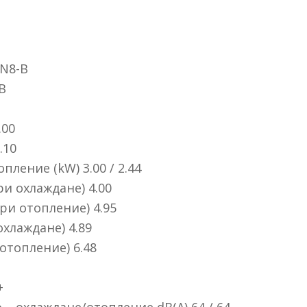
N8-В
В
.00
.10
лeние (kW) 3.00 / 2.44
и oxлaждaнe) 4.00
pи oтoплeниe) 4.95
oxлaждaнe) 4.89
oтoплeниe) 6.48
+