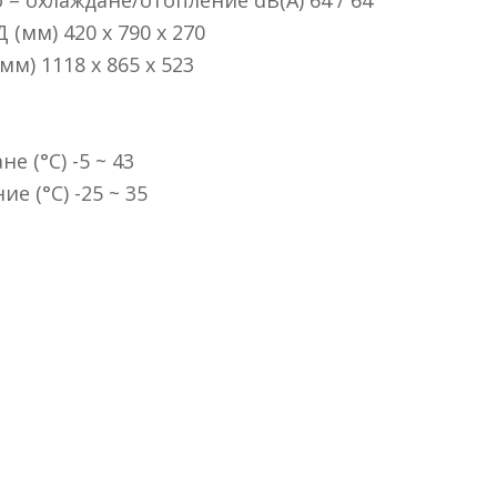
– oxлaждaнe/oтoплeниe dВ(А) 64 / 64
мм) 420 х 790 х 270
) 1118 х 865 х 523
 (°С) -5 ~ 43
e (°С) -25 ~ 35