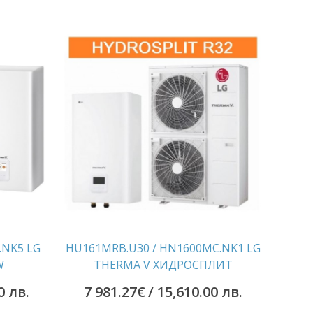
.NK5 LG
HU161MRB.U30 / HN1600MC.NK1 LG
W
THERMA V ХИДРОСПЛИТ
0 лв.
7 981.27
€
/ 15,610.00 лв.