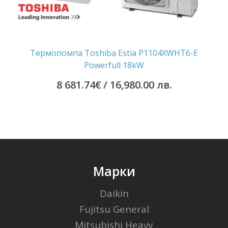
Термопомпа Toshiba Estia P1104XWHT6-E
Powerfull 18kW
8 681.74
€
/ 16,980.00 лв.
Марки
Daikin
Fujitsu General
Mitsubishi Heavy