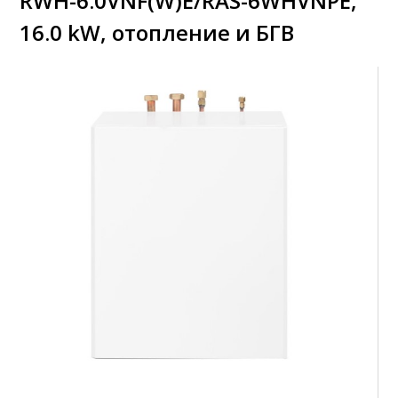
RWH-6.0VNF(W)E/RAS-6WHVNPE,
16.0 kW, отопление и БГВ