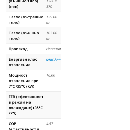
(външно тяло)
1380 x
(mm)
370
Тегло (вътрешно
129.00
тяло)
кг
Тегло (външно
103.00
тяло)
кг
Произход
Испания
Енергиен клас
клас А++
отопление
Мощност
16.00
отопление при
7°C /35°C (kW)
EER (ефективност
–
в режим на
охлаждане)+35°C
/7°C
COP
4.57
(ефективност в