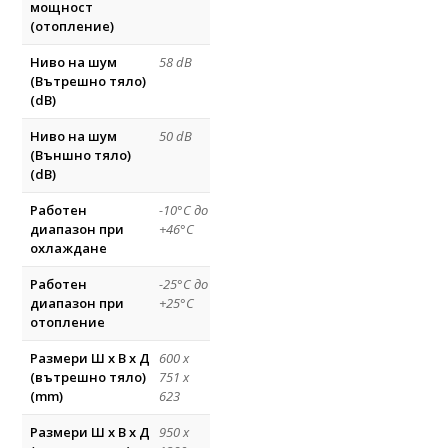
мощност
(отопление)
Ниво на шум
58 dB
(Вътрешно тяло)
(dB)
Ниво на шум
50 dB
(Външно тяло)
(dB)
Работен
-10°С до
диапазон при
+46°С
охлаждане
Работен
-25°С до
диапазон при
+25°С
отопление
Размери Ш х В х Д
600 x
(вътрешно тяло)
751 x
(mm)
623
Размери Ш х В х Д
950 x