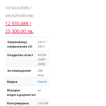
13 610.59
€
/
26,620.00 лв.
Original
Текущата
12 935.68
€
/
price
цена
25,300.00 лв.
was:
е:
Захранващо
220 V ~
13
12
напрежение (V)
240 V
610.59€
935.68€
Хладилен агент
R410A
(GWP:
/
/
2088)
26,620.00
25,300.00
За помещения
200
кв.м.
лв..
лв..
Марка
Hitachi
Вграден
не
водосъдържател
Консумирана
3.43 kW