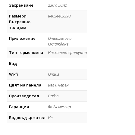
Захранване
230V, 50Hz
Размери
840x440x390
Вътрешно
тяло,мм
Приложение
Отопление и
Охлаждане
Тип термопомпа
Нискотемпературна
Вид
Wi-fi
Опция
Цвят на панела
Бял и черен
Производител
Daikin
Гаранция
до 24 месеца
Водосъдържател
Не