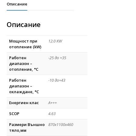
Описание
Описание
Мощност при
12.0 KW
отопление (kW)
Работен
-25 до +35
диапазон –
отопление, °C
Работен
-10 до+43
диапазон –
охлаждане, °C
Енергиен клас
А+++
SCOP
4.63
Размери Външно
870x1100x460
тяло,мм