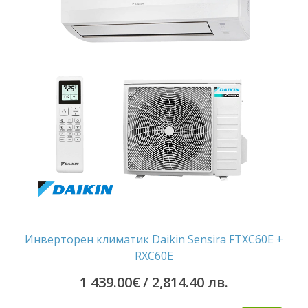
1,732.90
/
лв..
1,564.70
лв..
Инверторен климатик Daikin Sensira FTXC60E +
RXC60E
1 439.00
€
/ 2,814.40 лв.