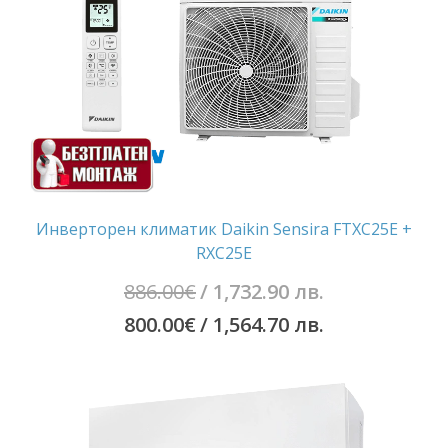
Инверторен климатик Daikin Sensira FTXC25E +
RXC25E
Original
886.00
€
/ 1,732.90 лв.
price
Текущата
800.00
€
/ 1,564.70 лв.
was:
цена
886.00€
е:
/
800.00€