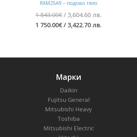
RXM25A9 – подово тяло
Original
1 843.00
€
/ 3,604.60 лв.
price
Текущата
1 750.00
€
/ 3,422.70 лв.
was:
цена
1
е:
843.00€
1
/
750.00€
3,604.60
/
Марки
лв..
3,422.70
Daikin
лв..
Fujitsu General
Mitsubishi Heavy
Toshiba
Mitsubishi Electric