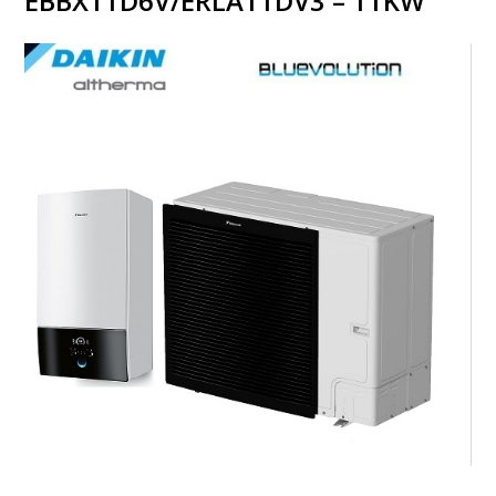
EBBX11D6V/ERLA11DV3 – 11KW