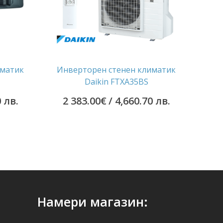
иматик
Инверторен стенен климатик
Daikin FTXA35BS
0 лв.
2 383.00
€
/ 4,660.70 лв.
Намери магазин: