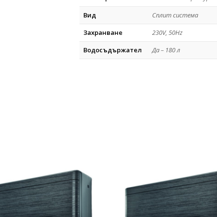
Вид
Сплит система
Захранване
230V, 50Hz
Водосъдържател
Да – 180 л