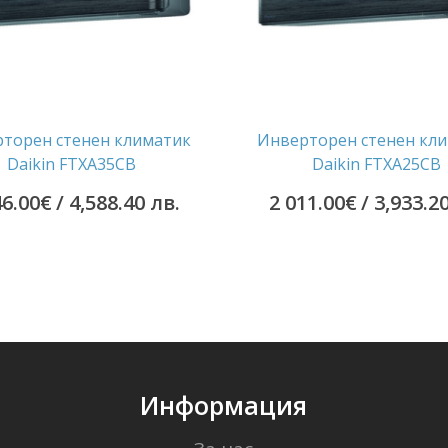
торен стенен климатик
Инверторен стенен кл
Daikin FTXA35CB
Daikin FTXA25CB
46.00
€
/ 4,588.40 лв.
2 011.00
€
/ 3,933.2
Информация