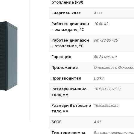
отопление (kW)
Енергиен клас
А+++
Работен диапазон
10 до 43
– охлаждане, °C
Работен диапазон
от -28 до +25
– отопление, °C
Гаранция
до 24 месеца
Приложение
Отопление и Охлажд
Производител
Daikin
Размери Външно
1019x1270x533
тяло,мм
Размери Вътрешно
1650x595x625
тяло,мм
SCOP
4.81
Тип термопомпа
Високотемпературн