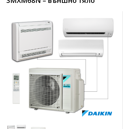
3MXM68N – външно тяло