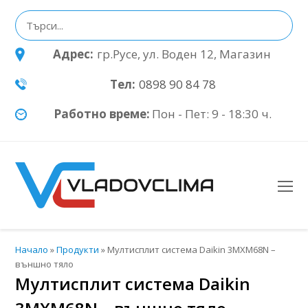
Адрес:
гр.Русе, ул. Воден 12, Магазин
Тел:
0898 90 84 78
Работно време:
Пон - Пет: 9 - 18:30 ч.
O
Mo
M
Начало
»
Продукти
»
Мултисплит система Daikin 3MXM68N –
външно тяло
Мултисплит система Daikin