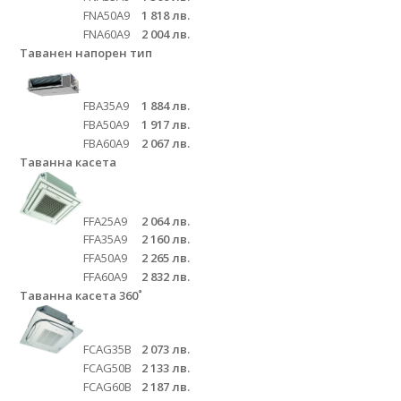
FNА50A9
1 818 лв.
FNА60A9
2 004 лв.
Таванен напорен тип
FBА35А9
1 884 лв.
FBА50А9
1 917 лв.
FBА60А9
2 067 лв.
Таванна касета
FFА25А9
2 064 лв.
FFА35А9
2 160 лв.
FFА50А9
2 265 лв.
FFА60А9
2 832 лв.
Таванна касета 360˚
FCАG35B
2 073 лв.
FCАG50B
2 133 лв.
FCАG60B
2 187 лв.