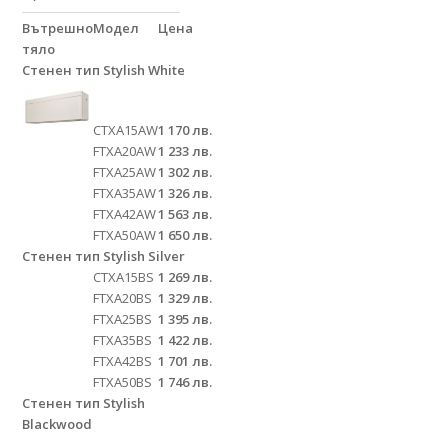
Вътрешно
Модел
Цена
тяло
Стенен тип Stylish White
CTXA15AW
1 170 лв.
FTXA20AW
1 233 лв.
FTXA25AW
1 302 лв.
FTXA35AW
1 326 лв.
FTXA42AW
1 563 лв.
FTXA50AW
1 650 лв.
Стенен тип Stylish Silver
CTXA15BS
1 269 лв.
FTXA20BS
1 329 лв.
FTXA25BS
1 395 лв.
FTXA35BS
1 422 лв.
FTXA42BS
1 701 лв.
FTXA50BS
1 746 лв.
Стенен тип Stylish
Blackwood