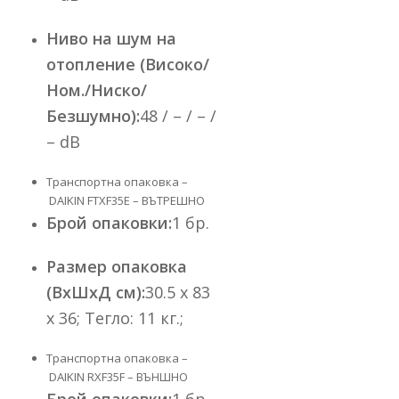
Ниво на шум на
отопление (Високо/
Ном./Ниско/
Безшумно):
48 / – / – /
– dB
Транспортна опаковка –
DAIKIN FTXF35E – ВЪТРЕШНО
Брой опаковки:
1 бр.
Размер опаковка
(ВхШхД см):
30.5 x 83
x 36; Тегло: 11 кг.;
Транспортна опаковка –
DAIKIN RXF35F – ВЪНШНО