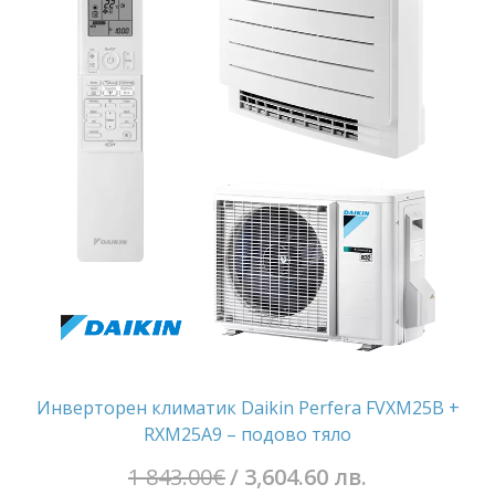
лв..
лв..
Инверторен климатик Daikin Perfera FVXM25B +
RXM25A9 – подово тяло
Original
1 843.00
€
/ 3,604.60 лв.