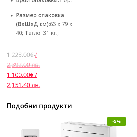
Брой опаковки:
1 бр.
Размер опаковка
(ВхШхД см):
63 x 79 x
40; Тегло: 31 кг.;
1 223.00
€
/
2,392.00 лв.
Original
Текущата
1 100.00
€
/
price
цена
2,151.40 лв.
was:
е:
1
1
Подобни продукти
223.00€
100.00€
-5%
/
/
2,392.00
2,151.40