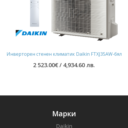
Инверторен стенен климатик Daikin FTXJ35AW-бял
2 523.00
€
/ 4,934.60 лв.
Марки
Daikin