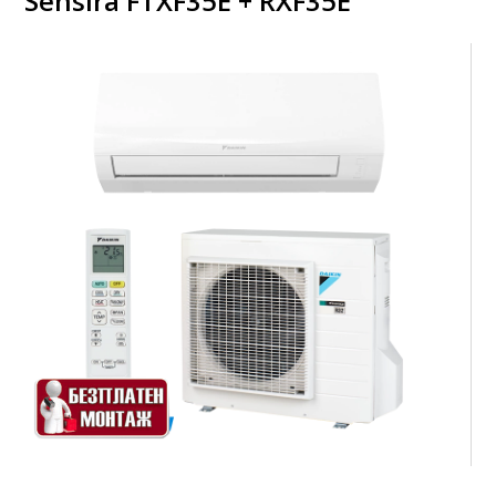
Sensira FTXF35E + RXF35E