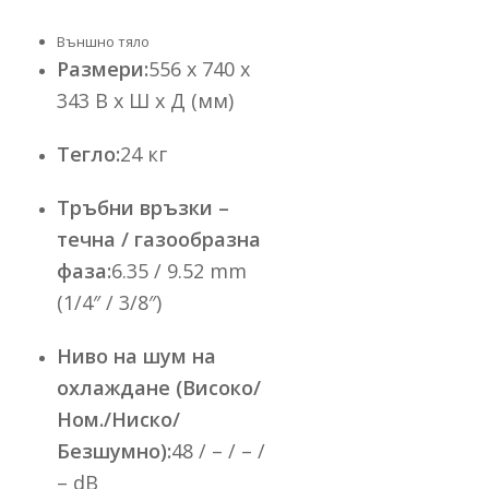
Външно тяло
Размери:
556 x 740 x
343 В x Ш x Д (мм)
Тегло:
24 кг
Тръбни връзки –
течна / газообразна
фаза:
6.35 / 9.52 mm
(1/4″ / 3/8″)
Ниво на шум на
охлаждане (Високо/
Ном./Ниско/
Безшумно):
48 / – / – /
– dB