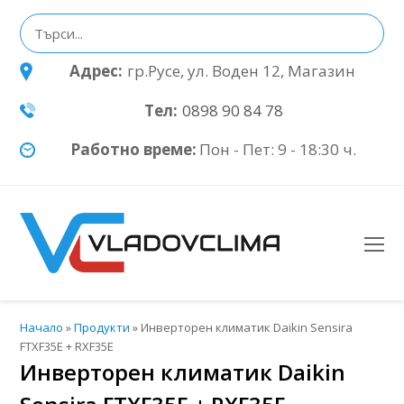
Адрес:
гр.Русе, ул. Воден 12, Магазин
Тел:
0898 90 84 78
Работно време:
Пон - Пет: 9 - 18:30 ч.
O
Mo
M
Начало
»
Продукти
»
Инверторен климатик Daikin Sensira
FTXF35E + RXF35E
Инверторен климатик Daikin