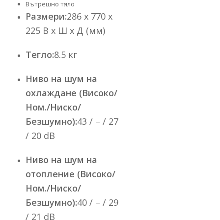
Вътрешно тяло
Размери:
286 x 770 x
225 В x Ш x Д (мм)
Тегло:
8.5 кг
Ниво на шум на
охлаждане (Високо/
Ном./Ниско/
Безшумно):
43 / – / 27
/ 20 dB
Ниво на шум на
отопление (Високо/
Ном./Ниско/
Безшумно):
40 / – / 29
/ 21 dB