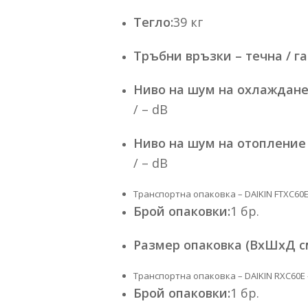
Тегло:
39 кг
Тръбни връзки – течна / г
Ниво на шум на охлаждане
/ – dB
Ниво на шум на отопление
/ – dB
Транспортна опаковка – DAIKIN FTXC6
Брой опаковки:
1 бр.
Размер опаковка (ВхШхД см
Транспортна опаковка – DAIKIN RXC60
Брой опаковки:
1 бр.