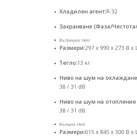
Хладилен агент:
R-32
Захранване (Фаза/Честота
Вътрешно тяло
Размери:
297 x 990 x 273 В x
Тегло:
13 кг
Ниво на шум на охлаждане
38 / 31 dB
Ниво на шум на отопление
38 / 31 dB
Външно тяло
Размери:
615 x 845 x 300 В x