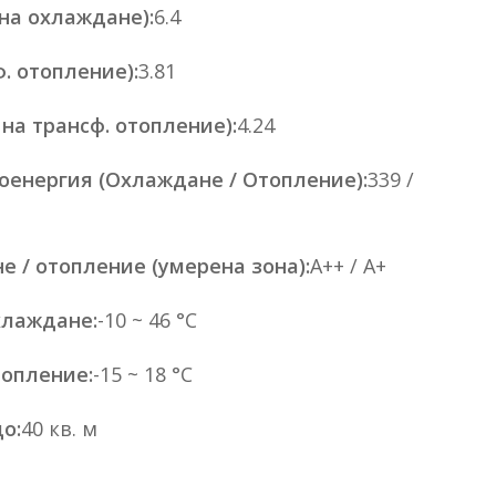
на охлаждане):
6.4
. отопление):
3.81
на трансф. отопление):
4.24
оенергия (Охлаждане / Отопление):
339 /
е / отопление (умерена зона):
A++ / A+
хлаждане:
-10 ~ 46 °C
топление:
-15 ~ 18 °C
о:
40 кв. м