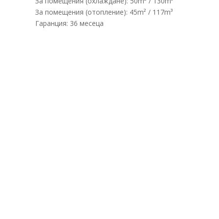
За помещения (охлаждане): 50m² / 130m³
За помещения (отопление): 45m² / 117m³
Гаранция: 36 месеца