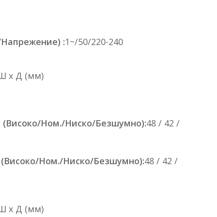
/Напрежение) :
1~/50/220-240
 Ш x Д (мм)
 (Високо/Ном./Ниско/Безшумно):
48 / 42 /
 (Високо/Ном./Ниско/Безшумно):
48 / 42 /
 Ш x Д (мм)