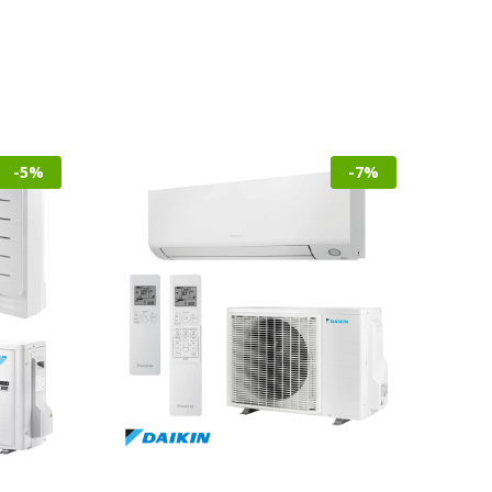
-5%
-7%