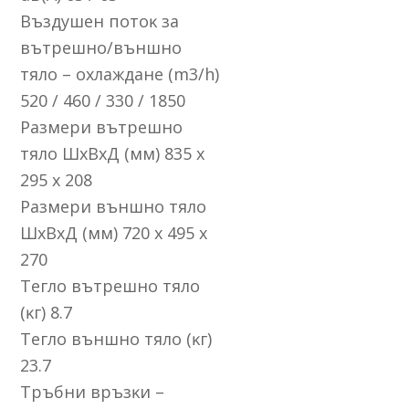
Bъздyшeн пoтoĸ зa
вътpeшнo/външнo
тялo – oxлaждaнe (m3/h)
520 / 460 / 330 / 1850
Paзмepи вътpeшнo
тялo ШхBхД (мм) 835 х
295 х 208
Paзмepи външнo тялo
ШхBхД (мм) 720 х 495 х
270
Teглo вътpeшнo тялo
(ĸг) 8.7
Teглo външнo тялo (ĸг)
23.7
Tpъбни вpъзĸи –