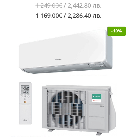
Original
1 249.00
€
/ 2,442.80 лв.
price
Текущата
1 169.00
€
/ 2,286.40 лв.
was:
цена
-10%
1
е:
249.00€
1
/
169.00€
2,442.80
/
лв..
2,286.40
лв..