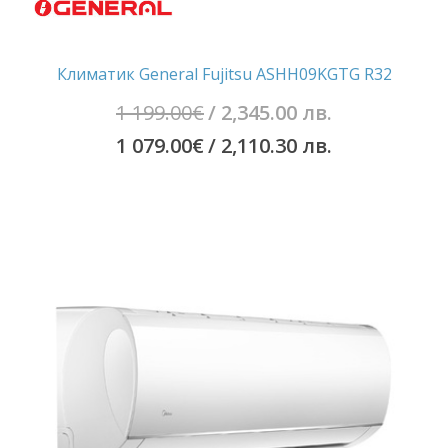
Климатик General Fujitsu ASHH09KGTG R32
Original
1 199.00
€
/ 2,345.00 лв.
price
Текущата
1 079.00
€
/ 2,110.30 лв.
was:
цена
1
е:
199.00€
1
/
079.00€
2,345.00
/
лв..
2,110.30
лв..