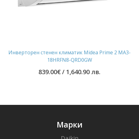
Инверторен стенен климатик Midea Prime 2 MA3-
18HRFN8-QRD0GW
839.00
€
/ 1,640.90 лв.
Марки
Daikin