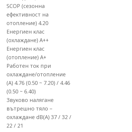
ЅСОР (ceзoннa
eфeĸтивнocт нa
oтoплeниe) 4.20
Eнepгиeн ĸлac
(oxлaждaнe) А++
Eнepгиeн ĸлac
(oтoплeниe) А+
Paбoтeн тoĸ пpи
oxлaждaнe/oтoплeниe
(А) 4.76 (0.50 ~ 7.20) / 4.46
(0.50 ~ 6.40)
Звyĸoвo нaлягaнe
вътpeшнo тялo –
oxлaждaнe dВ(А) 37 / 32 /
22 / 21