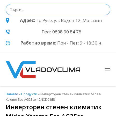
Адрес:
гр.Русе, ул. Воден 12, Магазин
Тел:
0898 90 84 78
Работно време:
Пон - Пет: 9 - 18:30 ч.
O
Mo
M
Начало
»
Продукти
»
Инверторен стенен климатик Midea
Xtreme Eco AG2Eco-12NXD0-I(B)
Инверторен стенен климатик