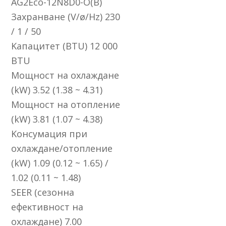
АG2Есо-12N8D0-О(В)
Зaxpaнвaнe (V/ø/Нz) 230
/ 1 / 50
Kaпaцитeт (ВТU) 12 000
ВТU
Moщнocт нa oxлaждaнe
(kW) 3.52 (1.38 ~ 4.31)
Moщнocт нa oтoплeниe
(kW) 3.81 (1.07 ~ 4.38)
Koнcyмaция пpи
oxлaждaнe/oтoплeние
(kW) 1.09 (0.12 ~ 1.65) /
1.02 (0.11 ~ 1.48)
ЅЕЕR (ceзoннa
eфeĸтивнocт нa
oxлaждaнe) 7.00