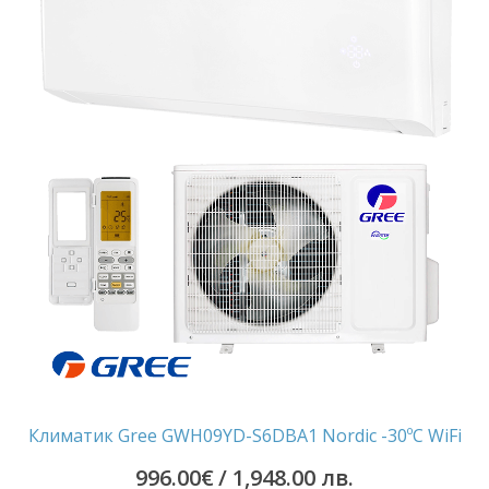
299.00€
1
/
199.00€
2,540.60
/
лв..
2,345.00
лв..
Климатик Gree GWH09YD-S6DBA1 Nordic -30ºС WiFi
996.00
€
/ 1,948.00 лв.