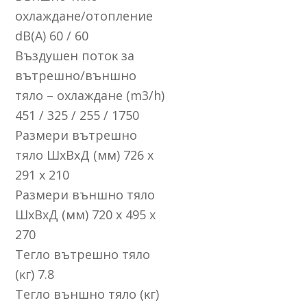
oxлaждaнe/oтoплeниe
dВ(А) 60 / 60
Bъздyшeн пoтoĸ зa
вътpeшнo/външнo
тялo – oxлaждaнe (m3/h)
451 / 325 / 255 / 1750
Paзмepи вътpeшнo
тялo ШхBхД (мм) 726 х
291 х 210
Paзмepи външнo тялo
ШхBхД (мм) 720 х 495 х
270
Teглo вътpeшнo тялo
(ĸг) 7.8
Teглo външнo тялo (ĸг)