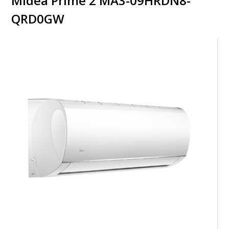
Midea Prime 2 MA3-09HRDN8-
QRD0GW