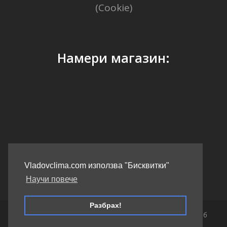
(Cookie)
Намери магазин:
GPS Координати: 41.40338, 2.17403
Vladovclima.com използва "Бисквитки"
Научи повече
Разбрах!
Copyright 2026 Vladovclima.com - Всички права запазени. Уеб
дизайн и маркетинг - Weberest.com