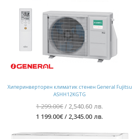
Хиперинверторен климатик стенен General Fujitsu
ASHH12KGTG
Original
1 299.00
€
/ 2,540.60 лв.
price
Текущата
1 199.00
€
/ 2,345.00 лв.
was:
цена
1
е: