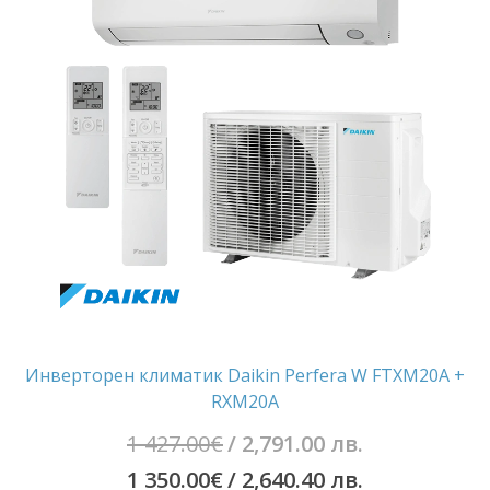
/
750.00€
3,604.60
/
лв..
3,422.70
лв..
Инверторен климатик Daikin Perfera W FTXM20A +
RXM20A
Original
1 427.00
€
/ 2,791.00 лв.
price
Текущата
1 350.00
€
/ 2,640.40 лв.