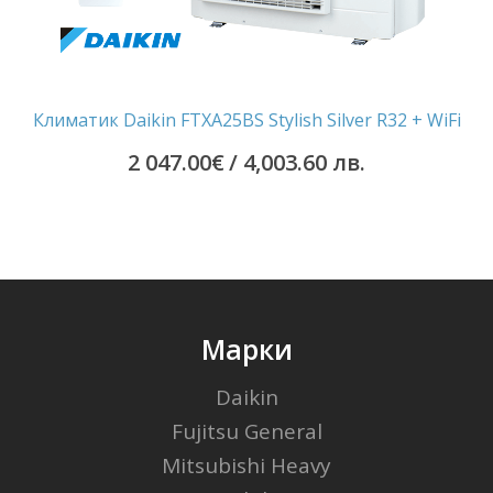
Климатик Daikin FTXA25BS Stylish Silver R32 + WiFi
2 047.00
€
/ 4,003.60 лв.
Марки
Daikin
Fujitsu General
Mitsubishi Heavy