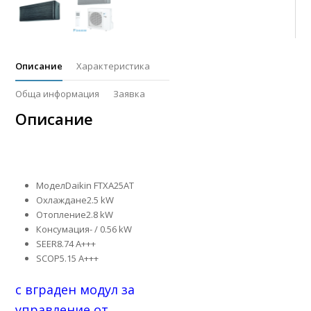
Описание
Характеристика
Обща информация
Заявка
Описание
МоделDaikin FTXA25AT
Охлаждане2.5 kW
Отопление2.8 kW
Консумация- / 0.56 kW
SEER8.74 A+++
SCOP5.15 A+++
с вграден модул за
управление от