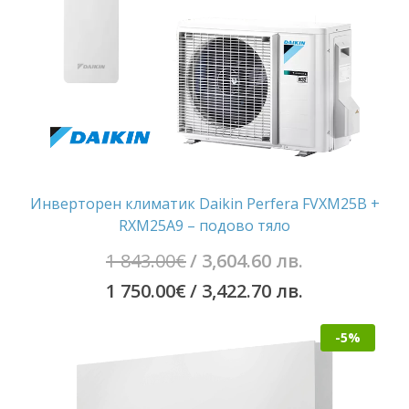
Инверторен климатик Daikin Perfera FVXM25B +
RXM25A9 – подово тяло
Original
1 843.00
€
/ 3,604.60 лв.
price
Текущата
1 750.00
€
/ 3,422.70 лв.
was:
цена
-5%
1
е:
843.00€
1