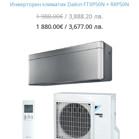
Инверторен климатик Daikin FTXP50N + RXP50N
Original
1 988.00
€
/ 3,888.20 лв.
price
Текущата
1 880.00
€
/ 3,677.00 лв.
was:
цена
1
е:
988.00€
1
/
880.00€
3,888.20
/
лв..
3,677.00
лв..