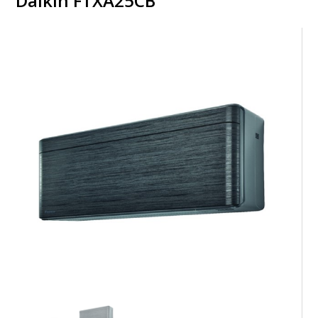
Daikin FTXA25CB