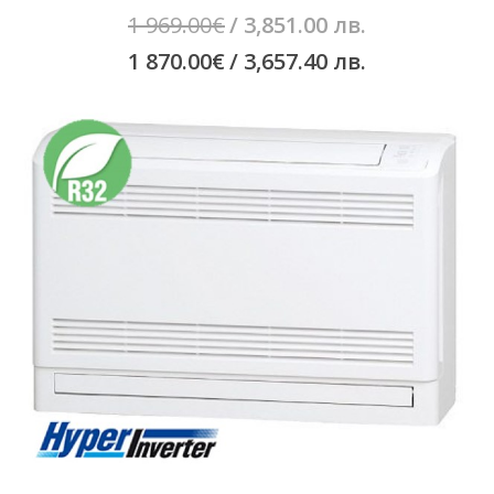
Original
1 969.00
€
/ 3,851.00 лв.
price
Текущата
1 870.00
€
/ 3,657.40 лв.
was:
цена
1
е:
969.00€
1
/
870.00€
3,851.00
/
лв..
3,657.40
лв..