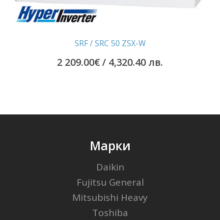
SRF / SRC 50 ZSX-W
2 209.00
€
/ 4,320.40 лв.
Марки
Daikin
Fujitsu General
Mitsubishi Heavy
Toshiba