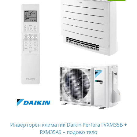
Инверторен климатик Daikin Perfera FVXM35B +
RXM35A9 – подово тяло