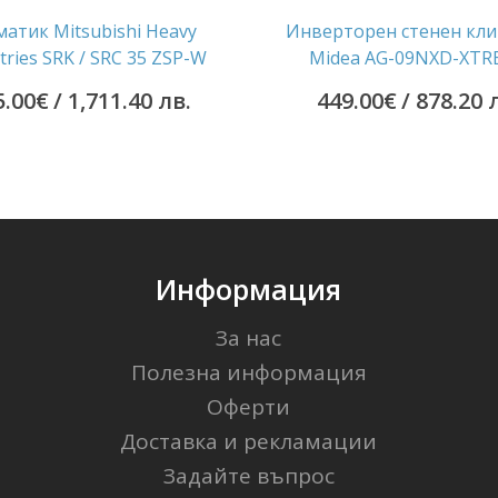
атик Mitsubishi Heavy
Инверторен стенен кл
tries SRK / SRC 35 ZSP-W
Midea AG-09NXD-XTR
5.00
€
/ 1,711.40 лв.
449.00
€
/ 878.20 
Информация
За нас
Полезна информация
Оферти
Доставка и рекламации
Задайте въпрос