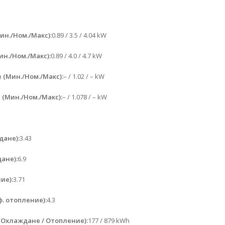
н./Ном./Макс):
0.89 / 3.5 / 4.04 kW
н./Ном./Макс):
0.89 / 4.0 / 4.7 kW
(Мин./Ном./Макс):
– / 1.02 / – kW
(Мин./Ном./Макс):
– / 1.078 / – kW
дане):
3.43
ане):
6.9
ие):
3.71
. отопление):
4.3
(Охлаждане / Отопление):
177 / 879 kWh