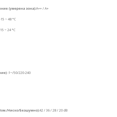
ение (умерена зона):
A++ / A+
-15 ~ 48 °C
-15 ~ 24 °C
ие) :
1~/50/220-240
Ном./Ниско/Безшумно):
42 / 36 / 28 / 20 dB