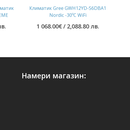
иматик
Климатик Gree GWH12YD-S6DBA1
EME
Nordic -30ºС WiFi
лв.
1 068.00
€
/ 2,088.80 лв.
Намери магазин: