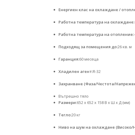
Енергиен клас на охлаждане / отопл
Работна температура на охлаждане:
Работна температура на отопление:
Подходящ за помещения до:
26 кв. м
Гаранция:
60 месеца
Хладилен агент:
R-32
Захранване (Фаза/Честота/Напрежен
Вътрешно тяло
Размери:
652 x 652 x 158 В x Ш x Д (мм)
Тегло:
20 кг
Ниво на шум на охлаждане (Високо/