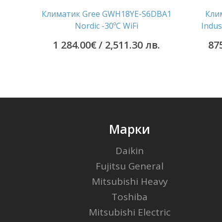
Климатик Gree GWH18YE-S6DBA1
Клим
Nordic -30ºС WiFi
Indus
1 284.00
€
/ 2,511.30 лв.
87
Марки
Daikin
Fujitsu General
Mitsubishi Heavy
Toshiba
Mitsubishi Electric