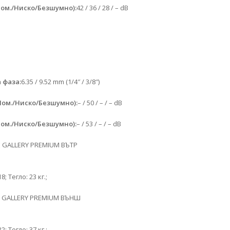
ом./Ниско/Безшумно):
42 / 36 / 28 / – dB
 фаза:
6.35 / 9.52 mm (1/4″ / 3/8″)
Ном./Ниско/Безшумно):
– / 50 / – / – dB
ом./Ниско/Безшумно):
– / 53 / – / – dB
E GALLERY PREMIUM ВЪТР
18; Тегло: 23 кг.;
8 GALLERY PREMIUM ВЪНШ
32; Тегло: 37 кг.;