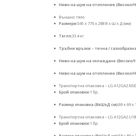
Ниво на шум на отопление (Високо/Н
Външно тяло
Размери:
545 x 770 x 288 В x Ш x Д (мм)
Тегло:
33.4 кг
Тръбни връзки – течна / газообразна
Ниво на шум на охлаждане (Високо/
Ниво на шум на отопление (Високо/Н
Транспортна опаковка – LG A12GA2.NS
Брой опаковки:
1 бр.
Размер опаковка (ВхШхД см):
69 x 69 x 
Транспортна опаковка – LG A12GA2.U1
Брой опаковки:
1 бр.
Размер опаковка (ВхШхД см):
58 x 80 x 